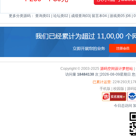
更多分类源码：
查询类01
|
论坛类02
|
成绩查询03
|
留言本04
|
游戏类05
|
06
|
0
Copyright © 2003-2025
源码空间设计梦想站
|
访问量
18484130
次
¦
2026-08-09星期日
您
已累计运营:
22年293天1
手机版
|
校园版
|
源码
今日总访问
加